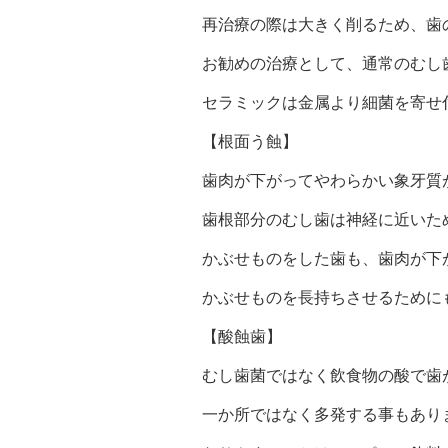
再治療の際は大きく削るため、歯
お勧めの治療として、通常のむし
セラミックは金属より細菌を寄せ
【根面う蝕】
歯肉が下がってやわらかい象牙質
歯根部分のむし歯は神経に近いた
かぶせものをした歯も、歯肉が下
かぶせものを長持ちさせるために
【酸蝕歯】
むし歯菌ではなく飲食物の酸で歯
一か所ではなく多発する事もあり