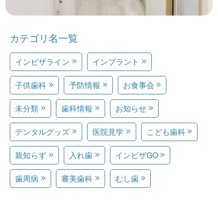
カテゴリ名一覧
インビザライン
インプラント
子供歯科
予防情報
お食事会
未分類
歯科情報
お知らせ
デンタルグッズ
医院見学
こども歯科
親知らず
入れ歯
インビザGO
歯周病
審美歯科
むし歯